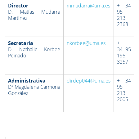
Director
mmudarra@uma.es
+ 34
D. Matías Mudarra
95
Martínez
213
2368
Secretaria
nkorbee@uma.es
+
D. Nathalie Korbee
34 95
Peinado
195
3257
Administrativa
dirdep044@uma.es
+ 34
Dª Magdalena Carmona
95
González
213
2005