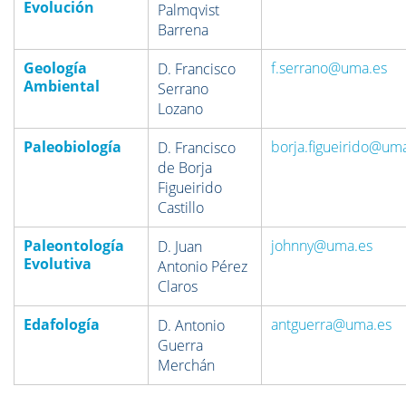
Evolución
Palmqvist
Barrena
Geología
f.serrano@uma.es
D. Francisco
Ambiental
Serrano
Lozano
Paleobiología
borja.figueirido@um
D. Francisco
de Borja
Figueirido
Castillo
Paleontología
johnny@uma.es
D. Juan
Evolutiva
Antonio Pérez
Claros
Edafología
antguerra@uma.es
D. Antonio
Guerra
Merchán