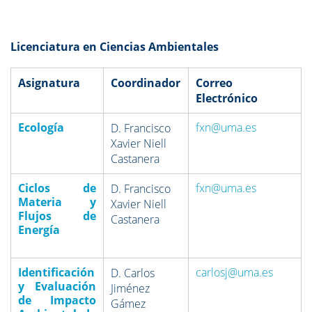
Licenciatura en Ciencias Ambientales
Asignatura
Coordinador
Correo
Electrónico
Ecología
fxn@uma.es
D. Francisco
Xavier Niell
Castanera
Ciclos de
fxn@uma.es
D. Francisco
Materia y
Xavier Niell
Flujos de
Castanera
Energía
Identificación
carlosj@uma.es
D. Carlos
y Evaluación
Jiménez
de Impacto
Gámez