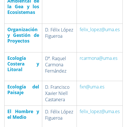
Ambiental de
la Gea y los
Ecosistemas
Organización
felix_lopez@uma.es
D. Félix López
y Gestión de
Figueroa
Proyectos
Ecología
rcarmona@uma.es
Dª. Raquel
Costera y
Carmona
Litoral
Fernández
Ecología del
fxn@uma.es
D. Francisco
Paisaje
Xavier Niell
Castanera
El Hombre y
felix_lopez@uma.es
D. Félix López
el Medio
Figueroa