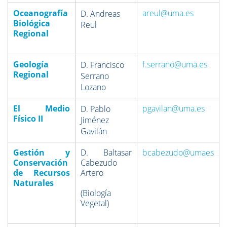
Oceanografía
areul@uma.es
D. Andreas
Biológica
Reul
Regional
Geología
f.serrano@uma.es
D. Francisco
Regional
Serrano
Lozano
El Medio
pgavilan@uma.es
D. Pablo
Físico II
Jiménez
Gavilán
Gestión y
D. Baltasar
bcabezudo@umaes
Conservación
Cabezudo
de Recursos
Artero
Naturales
(Biología
Vegetal)