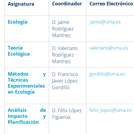
Coordinador
Correo Electrónico
Asignatura
Ecología
jaime@uma.es
D. Jaime
Rodríguez
Martínez
Teoría
valeriano@uma.es
D. Valeriano
Ecológica
Rodríguez
Martínez
Métodos y
gordillo@uma.es
D. Francisco
Técnicas
Javier López
Experimentales
Gordillo
en Ecología
Análisis de
felix_lopez@uma.es
D. Félix López
Impacto y
Figueroa
Planificación