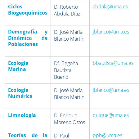
Ciclos
abdala@uma.es
D. Roberto
Biogeoquímicos
Abdala Díaz
Demografía y
jblanco@uma.es
D. José María
Dinámica de
Blanco Martín
Poblaciones
Ecología
bbautista@uma.es
Dª. Begoña
Marina
Bautista
Bueno
Ecología
jblanco@uma.es
D. José María
Numérica
Blanco Martín
Limnología
quique@uma.es
D. Enrique
Moreno Ostos
Teorías de la
ppb
@uma.es
D. Paul