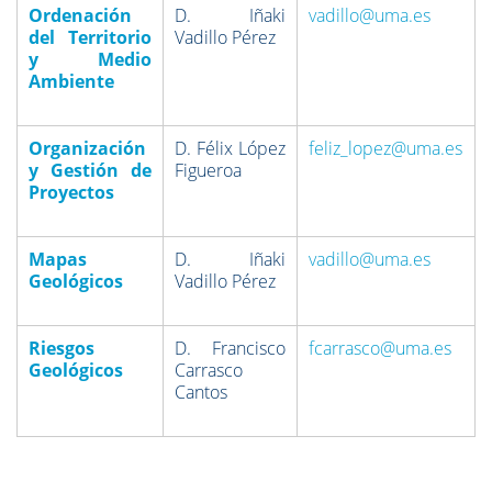
Ordenación
D. Iñaki
vadillo@uma.es
del Territorio
Vadillo Pérez
y Medio
Ambiente
Organización
D. Félix López
feliz_lopez@uma.es
y Gestión de
Figueroa
Proyectos
Mapas
D. Iñaki
vadillo@uma.es
Geológicos
Vadillo Pérez
Riesgos
D. Francisco
fcarrasco@uma.es
Geológicos
Carrasco
Cantos