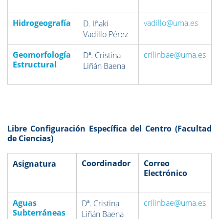
Hidrogeografía
vadillo@uma.es
D. Iñaki
Vadillo Pérez
Geomorfología
crilinbae@uma.es
Dª. Cristina
Estructural
Liñán Baena
Libre Configuración Específica del Centro (Facultad
de Ciencias)
Coordinador
Correo
Asignatura
Electrónico
Aguas
crilinbae@uma.es
Dª. Cristina
Subterráneas
Liñán Baena