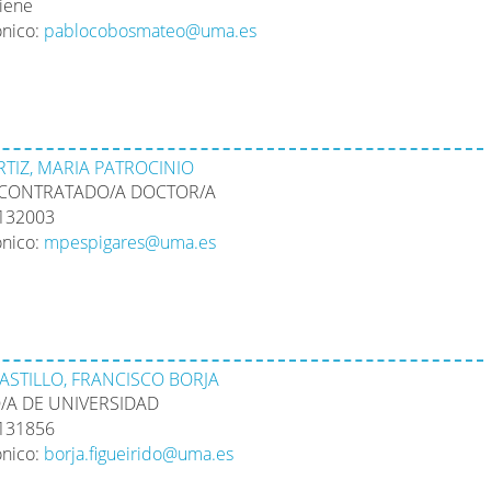
tiene
ónico:
pablocobosmateo@uma.es
RTIZ, MARIA PATROCINIO
 CONTRATADO/A DOCTOR/A
2132003
ónico:
mpespigares@uma.es
ASTILLO, FRANCISCO BORJA
/A DE UNIVERSIDAD
2131856
ónico:
borja.figueirido@uma.es