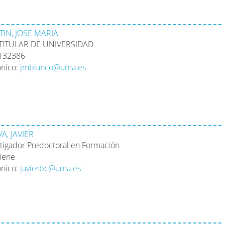
IN, JOSE MARIA
TITULAR DE UNIVERSIDAD
2132386
ónico:
jmblanco@uma.es
A, JAVIER
stigador Predoctoral en Formación
tiene
ónico:
javierbc@uma.es