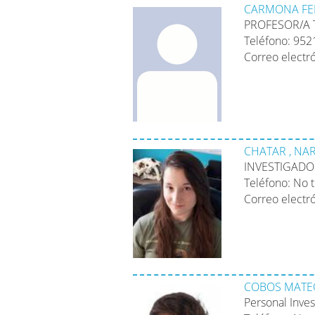
CARMONA FE
PROFESOR/A 
Teléfono: 95
Correo electr
CHATAR , NA
INVESTIGADO
Teléfono: No 
Correo electr
COBOS MATE
Personal Inve