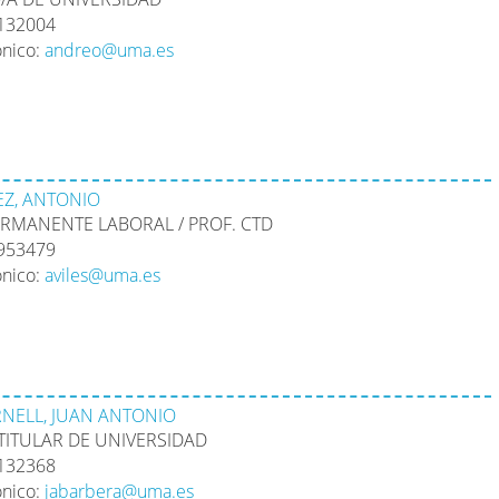
2132004
ónico:
andreo@uma.es
EZ, ANTONIO
RMANENTE LABORAL / PROF. CTD
1953479
ónico:
aviles@uma.es
NELL, JUAN ANTONIO
TITULAR DE UNIVERSIDAD
2132368
ónico:
jabarbera@uma.es