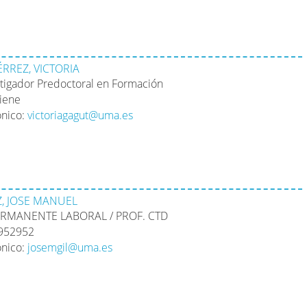
RREZ, VICTORIA
stigador Predoctoral en Formación
tiene
ónico:
victoriagagut@uma.es
, JOSE MANUEL
RMANENTE LABORAL / PROF. CTD
1952952
ónico:
josemgil@uma.es