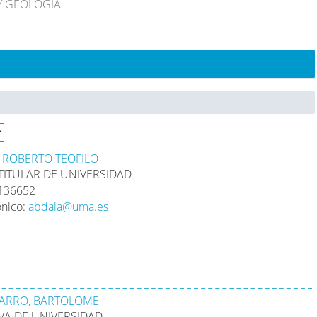
Y GEOLOGÍA
, ROBERTO TEOFILO
TITULAR DE UNIVERSIDAD
2136652
ónico:
abdala@uma.es
ARRO, BARTOLOME
/A DE UNIVERSIDAD