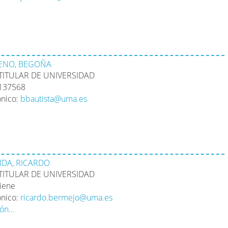
UENO, BEGOÑA
TITULAR DE UNIVERSIDAD
2137568
ónico:
bbautista@uma.es
IDA, RICARDO
TITULAR DE UNIVERSIDAD
tiene
ónico:
ricardo.bermejo@uma.es
ón...