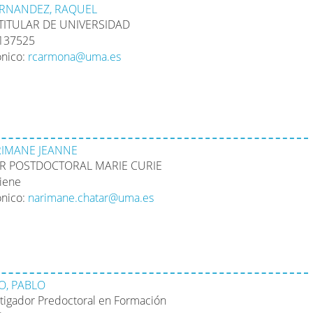
RNANDEZ, RAQUEL
TITULAR DE UNIVERSIDAD
2137525
ónico:
rcarmona@uma.es
RIMANE JEANNE
R POSTDOCTORAL MARIE CURIE
tiene
ónico:
narimane.chatar@uma.es
O, PABLO
stigador Predoctoral en Formación