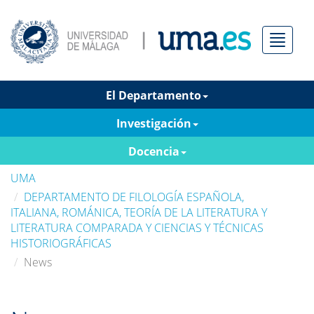
Menú
El Departamento
Investigación
Docencia
UMA
DEPARTAMENTO DE FILOLOGÍA ESPAÑOLA,
ITALIANA, ROMÁNICA, TEORÍA DE LA LITERATURA Y
LITERATURA COMPARADA Y CIENCIAS Y TÉCNICAS
HISTORIOGRÁFICAS
News