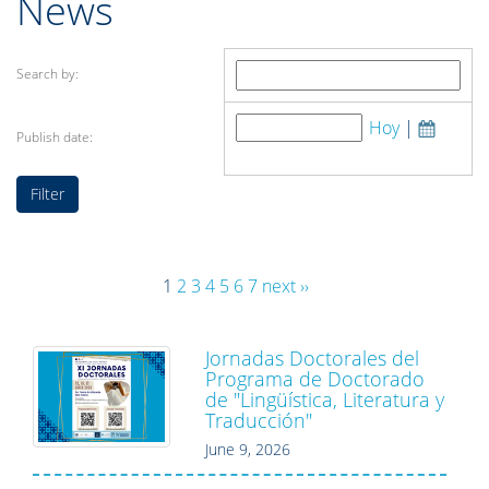
News
Search by:
Hoy
|
Publish date:
1
2
3
4
5
6
7
next ››
Jornadas Doctorales del
Programa de Doctorado
de "Lingüística, Literatura y
Traducción"
June 9, 2026