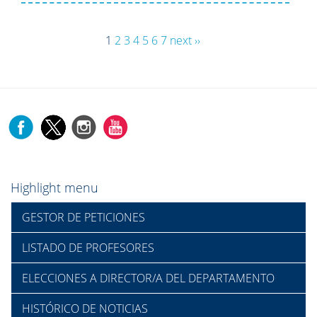
1
2
3
4
5
6
7
next ››
Highlight menu
GESTOR DE PETICIONES
LISTADO DE PROFESORES
ELECCIONES A DIRECTOR/A DEL DEPARTAMENTO
HISTÓRICO DE NOTICIAS