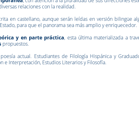
mporánea
, con atención a la pluralidad de sus direcciones est
diversas relaciones con la realidad.
rita en castellano, aunque serán leídas en versión bilingüe a
del Estado, para que el panorama sea más amplio y enriquecedor.
eórica y en parte práctica
, esta última materializada a tra
s
propuestos.
poesía actual. Estudiantes de Filología Hispánica y Graduad
e Interpretación, Estudios Literarios y Filosofía.