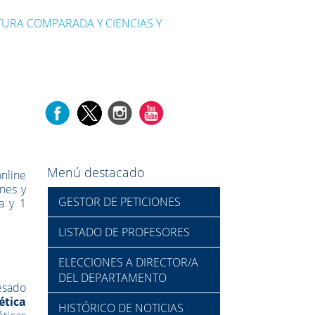
ATURA COMPARADA Y CIENCIAS Y
:
Menú destacado
nline
ones y
GESTOR DE PETICIONES
a y 1
LISTADO DE PROFESORES
ELECCIONES A DIRECTOR/A
DEL DEPARTAMENTO
resado
ética
HISTÓRICO DE NOTICIAS