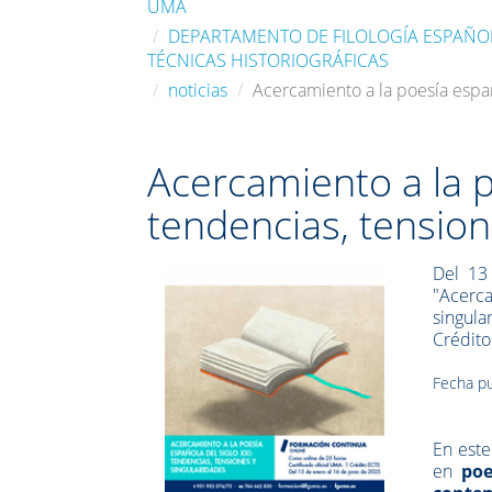
UMA
DEPARTAMENTO DE FILOLOGÍA ESPAÑOLA
TÉCNICAS HISTORIOGRÁFICAS
noticias
Acercamiento a la poesía españ
Acercamiento a la p
tendencias, tension
Del 13
"Acerca
singula
Crédito
Fecha pu
En este
en
poe