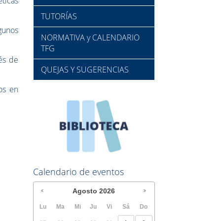
éticas
TUTORÍAS
lgunos
NORMATIVA y CALENDARIO
TFG
vés de
QUEJAS Y SUGERENCIAS
os en
Calendario de eventos
Agosto
2026
Lu
Ma
Mi
Ju
Vi
Sá
Do