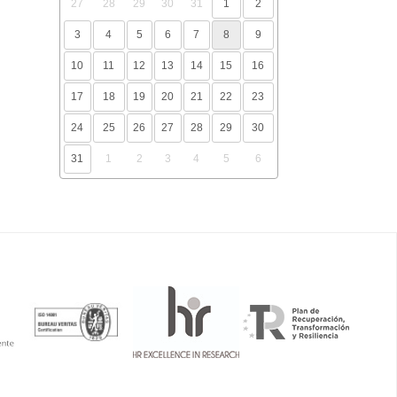
27
28
29
30
31
1
2
3
4
5
6
7
8
9
10
11
12
13
14
15
16
17
18
19
20
21
22
23
24
25
26
27
28
29
30
31
1
2
3
4
5
6