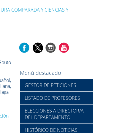
ATURA COMPARADA Y CIENCIAS Y
Souto
Menú destacado
pañol,
GESTOR DE PETICIONES
liana,
álaga
LISTADO DE PROFESORES
ELECCIONES A DIRECTOR/A
ción
DEL DEPARTAMENTO
HISTÓRICO DE NOTICIAS