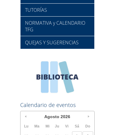
TUTORÍAS
NORMATIVA y CALENDARIO
TFG
QUEJAS Y SUGERENCIAS
Calendario de eventos
Agosto
2026
Lu
Ma
Mi
Ju
Vi
Sá
Do