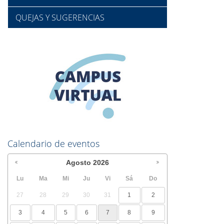
QUEJAS Y SUGERENCIAS
Calendario de eventos
Agosto
2026
Lu
Ma
Mi
Ju
Vi
Sá
Do
27
28
29
30
31
1
2
3
4
5
6
7
8
9