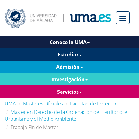
Menú
Conoce la UMA
Estudiar
Admisión
Investigación
Servicios
UMA
Másteres Oficiales
Facultad de Derecho
Máster en Derecho de la Ordenación del Territorio, el
Urbanismo y el Medio Ambiente
Trabajo Fin de Máster