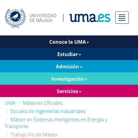
Menú
Conoce la UMA
Estudiar
Admisión
Investigación
Servicios
UMA
Másteres Oficiales
Escuela de Ingenierías Industriales
Máster en Sistemas Inteligentes en Energía y
Transporte
Trabajo Fin de Máster