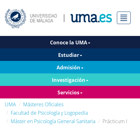
Menú
Conoce la UMA
Estudiar
Admisión
Investigación
Servicios
UMA
Másteres Oficiales
Facultad de Psicología y Logopedia
Máster en Psicología General Sanitaria
Prácticum I