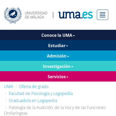
Menú
Conoce la UMA
Estudiar
Admisión
Investigación
Servicios
UMA
Oferta de grado
Facultad de Psicología y Logopedia
Graduado/a en Logopedia
Patología de la Audición, de la Voz y de las Funciones
Orofaríngeas