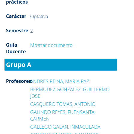
prácticos
Carácter
Optativa
Semestre
2
Guía
Mostrar documento
Docente
Grupo A
Profesores:
ANDRES REINA, MARIA PAZ
BERMUDEZ GONZALEZ, GUILLERMO
JOSE
CASQUERO TOMAS, ANTONIO
GALINDO REYES, FUENSANTA
CARMEN
GALLEGO GALAN, INMACULADA