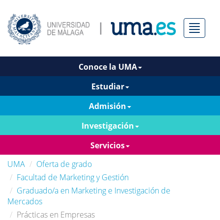
Menú
Conoce la UMA
Estudiar
Admisión
Investigación
Servicios
UMA
Oferta de grado
Facultad de Marketing y Gestión
Graduado/a en Marketing e Investigación de
Mercados
Prácticas en Empresas