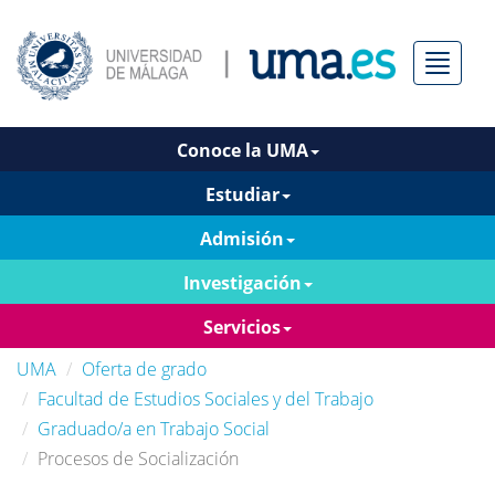
Menú
Conoce la UMA
Estudiar
Admisión
Investigación
Servicios
UMA
Oferta de grado
Facultad de Estudios Sociales y del Trabajo
Graduado/a en Trabajo Social
Procesos de Socialización