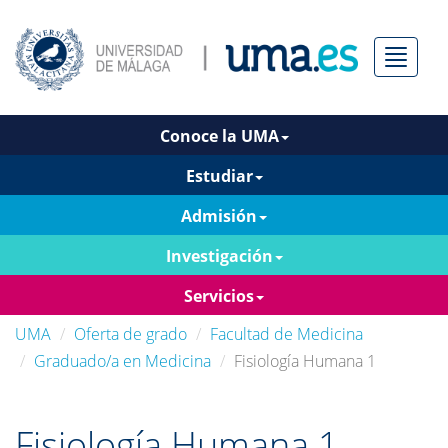
Menú
Conoce la UMA
Estudiar
Admisión
Investigación
Servicios
UMA
Oferta de grado
Facultad de Medicina
Graduado/a en Medicina
Fisiología Humana 1
Fisiología Humana 1