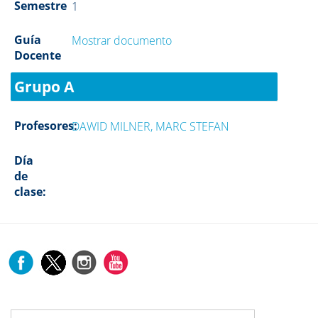
Semestre
1
Guía
Mostrar documento
Docente
Grupo A
Profesores:
DAWID MILNER, MARC STEFAN
Día
de
clase: