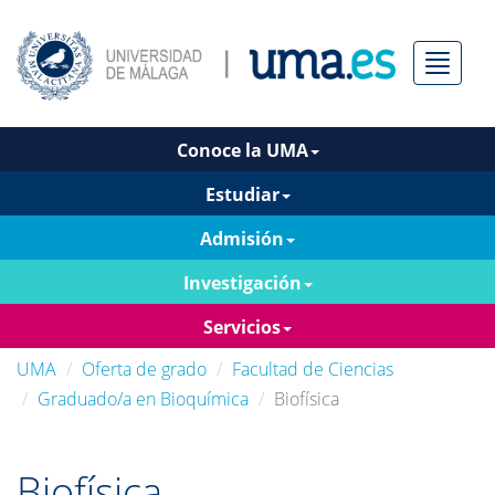
Menú
Conoce la UMA
Estudiar
Admisión
Investigación
Servicios
UMA
Oferta de grado
Facultad de Ciencias
Graduado/a en Bioquímica
Biofísica
Biofísica