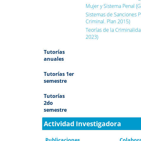
Mujer y Sistema Penal (G
Sistemas de Sanciones Pe
Criminal. Plan 2015)
Teorías de la Criminalid
2023)
Tutorías
anuales
Tutorías 1er
semestre
Tutorías
2do
semestre
Actividad Investigadora
Publicaciones
Colabor