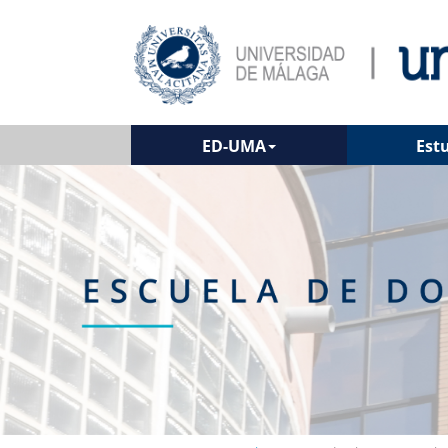
ED-UMA
Est