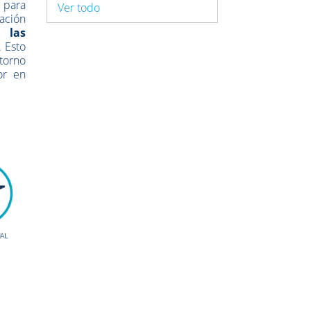
 para
Ver todo
ración
, las
. Esto
torno
or en