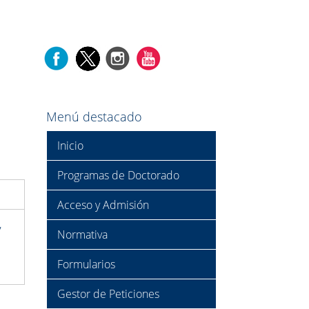
Menú destacado
Inicio
Programas de Doctorado
Acceso y Admisión
,
Normativa
Formularios
Gestor de Peticiones