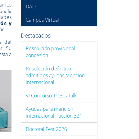
ar los
DAD
s a la
idades
Campus Virtual
ión y
or.
Destacados
s del
r. Su
Resolución provisional
esta a
concesión
Resolución definitiva
admitidos ayudas Mención
internacional
VI Concurso Thesis Talk
Ayudas para mención
internacional - acción 321
Doctoral Fest 2026