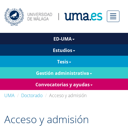
Menú
ED-UMA
Estudios
Tesis
Gestión administrativa
Convocatorias y ayudas
UMA
Doctorado
Acceso y admisión
Acceso y admisión