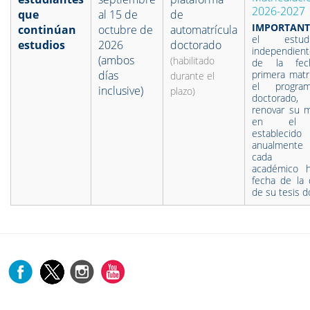
2026-2027
que
al 15 de
de
IMPORTANT
continúan
octubre de
automatrícula
el estudia
estudios
2026
doctorado
independien
(ambos
(habilitado
de la fe
días
primera matr
durante el
el progr
inclusive)
plazo)
doctorado,
renovar su m
en el p
establecido
anualment
cada c
académico h
fecha de la 
de su tesis d