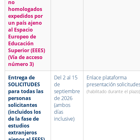
no
homologados
expedidos por
un país ajeno
al Espacio
Europeo de
Educación
Superior (EEES)
(Vía de acceso
número 3)
Entrega de
Del 2 al 15
Enlace plataforma
SOLICITUDES
de
presentación solicitude
para todas las
septiembre
(habilitado durante el plazo
personas
de 2026
solicitantes
(ambos
(incluidos los
días
de la fase de
inclusive)
estudios
extranjeros
ajenos al EEES)