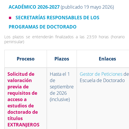
ACADÉMICO 2026-2027
(publicado 19 mayo 2026)
■
SECRETARÍAS RESPONSABLES DE LOS
PROGRAMAS DE DOCTORADO
Los plazos se entenderán finalizados a las 23:59 horas (horario
peninsular)
Proceso
Plazos
Enlaces
Solicitud de
Hasta el 1
Gestor de Peticiones
de
valoración
de
Escuela de Doctorado
previa de
septiembre
requisitos de
de 2026
acceso a
(inclusive)
estudios de
doctorado de
títulos
EXTRANJEROS