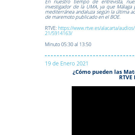
En nuestro tiempo de entrevista, nue
investigador de la UMA, ya que Málaga 
mediterránea andaluza según la última actu
de maremoto publicado en el BOE.
RTVE:
https://www.rtve.es/alacarta/audios
21/5914163/
Minuto 05:30 al 13:50
19 de Enero 2021
¿Cómo pueden las Mat
RTVE 