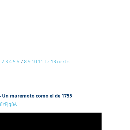
1
2
3
4
5
6
7
8
9
10
11
12
13
next ››
 - Un maremoto como el de 1755
s8YFjq8A