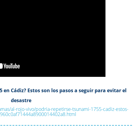
 en Cádiz? Estos son los pasos a seguir para evitar el
desastre
mas/al-rojo-vivo/podria-repetirse-tsunami-1755-cadiz-estos-
060960c0af71444a8900014402a8.html