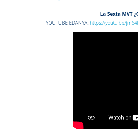
La Sexta MVT ¿
YOUTUBE EDANYA:
https://youtu.be/jm6