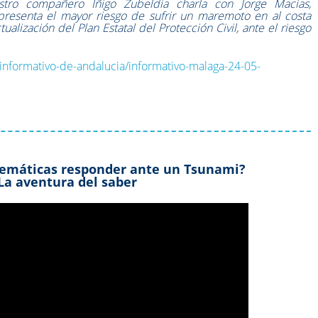
stro compañero Iñigo Zubeldia charla con Jorge Macías,
presenta el mayor riesgo de sufrir un maremoto en al costa
alización del Plan Estatal del Protección Civil, ante el riesgo
/informativo-de-andalucia/informativo-malaga-24-05-
emáticas responder ante un Tsunami?
La aventura del saber