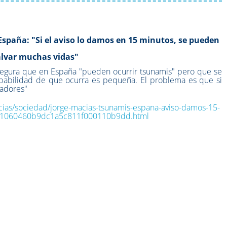
España: "Si el aviso lo damos en 15 minutos, se pueden
alvar muchas vidas"
segura que en España "pueden ocurrir tsunamis" pero que se
obabilidad de que ocurra es pequeña. El problema es que si
tadores"
cias/sociedad/jorge-macias-tsunamis-espana-aviso-damos-15-
021060460b9dc1a5c811f000110b9dd.html