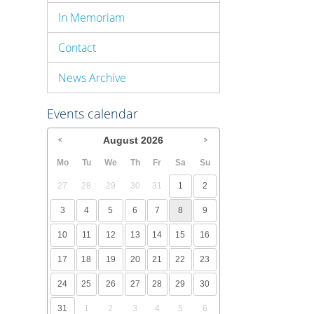
In Memoriam
Contact
News Archive
Events calendar
August
2026
Mo
Tu
We
Th
Fr
Sa
Su
27
28
29
30
31
1
2
3
4
5
6
7
8
9
10
11
12
13
14
15
16
17
18
19
20
21
22
23
24
25
26
27
28
29
30
31
1
2
3
4
5
6