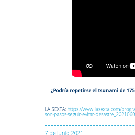
¿Podría repetirse el tsunami de 1755
LA SEXTA:
https://www.lasexta.com/progra
son-pasos-seguir-evitar-desastre_2021
7 de Junio 2021