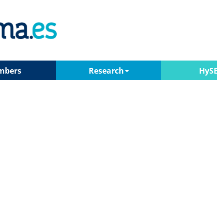
mbers
Research
HyS