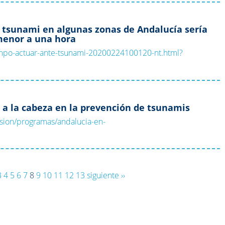
 tsunami en algunas zonas de Andalucía sería
enor a una hora
iempo-actuar-ante-tsunami-20200224100120-nt.html?
 a la cabeza en la prevención de tsunamis
ision/programas/andalucia-en-
3
4
5
6
7
8
9
10
11
12
13
siguiente ››