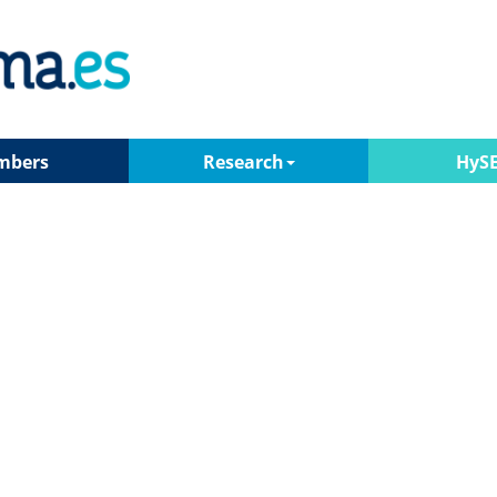
mbers
Research
HyS