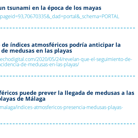
un tsunami en la época de los mayas
ge?_pageid=93,70670335&_dad=portal&_schema=PORTAL
de índices atmosféricos podría anticipar la
 de medusas en las playas
rechodigital.com/2020/05/24/revelan-que-el-seguimiento-de-
incidencia-de-medusas-en-las-playas/
féricos puede prever la llegada de medusas a las
playas de Málaga
malaga/indices-atmosfericos-presencia-medusas-playas-