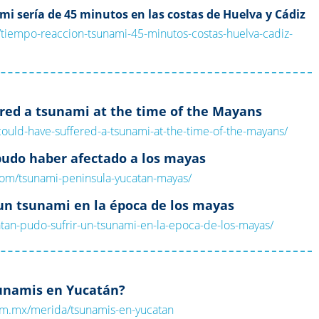
mi sería de 45 minutos en las costas de Huelva y Cádiz
/tiempo-reaccion-tsunami-45-minutos-costas-huelva-cadiz-
red a tsunami at the time of the Mayans
could-have-suffered-a-tsunami-at-the-time-of-the-mayans/
pudo haber afectado a los mayas
com/tsunami-peninsula-yucatan-mayas/
un tsunami en la época de los mayas
atan-pudo-sufrir-un-tsunami-en-la-epoca-de-los-mayas/
unamis en Yucatán?
om.mx/merida/tsunamis-en-yucatan