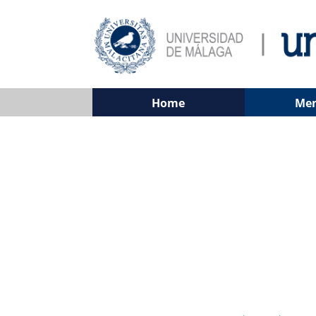
Home
Me