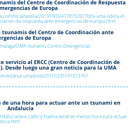
unamis del Centro de Coordinación de Respuesta
Emergencias de Europa
a.com/local/sevilla/20191003/47787920770/la-uma-lidera-el-
dinacion-de-respuesta-ante-emergencias-de-europa.html
de tsunamis del Centro de Coordinación ante
rgencias de Europa
/malaga/UMA-tsunamis-Centro-Emergencias-
 servicio al ERCC (Centro de Coordinación de
. Desde luego una gran noticia para la UMA
.com/edanya.uma/posts/3115335191872761
 de una hora para actuar ante un tsunami en
Andalucía
/andalucia/sevi-cadiz-y-huelva-tendran-menos-hora-para-actuar-
ticia.html