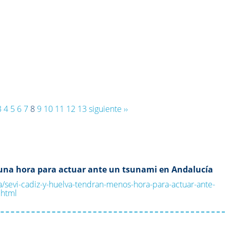
3
4
5
6
7
8
9
10
11
12
13
siguiente ››
una hora para actuar ante un tsunami en Andalucía
cia/sevi-cadiz-y-huelva-tendran-menos-hora-para-actuar-ante-
.html