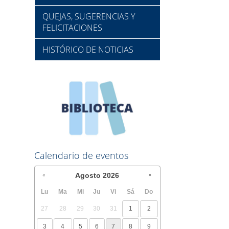
QUEJAS, SUGERENCIAS Y
FELICITACIONES
HISTÓRICO DE NOTICIAS
Calendario de eventos
Agosto
2026
Lu
Ma
Mi
Ju
Vi
Sá
Do
27
28
29
30
31
1
2
3
4
5
6
7
8
9