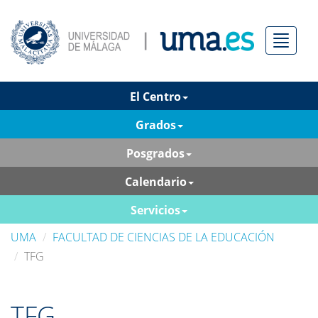
Menú
El Centro
Grados
Posgrados
Calendario
Servicios
UMA
FACULTAD DE CIENCIAS DE LA EDUCACIÓN
TFG
TFG