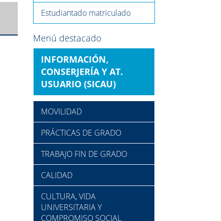
Estudiantado matriculado
Menú destacado
INFORMACIÓN,
CONSERJERÍA Y AT.
USUARIO (SICAU)
MOVILIDAD
PRÁCTICAS DE GRADO
TRABAJO FIN DE GRADO
CALIDAD
CULTURA, VIDA
UNIVERSITARIA Y
COMPROMISO SOCIAL