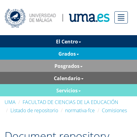
Menú
El Centro
Grados
Posgrados
Calendario
Servicios
UMA
FACULTAD DE CIENCIAS DE LA EDUCACIÓN
Listado de repositorio
normativa-fce
Comisiones
Document repository