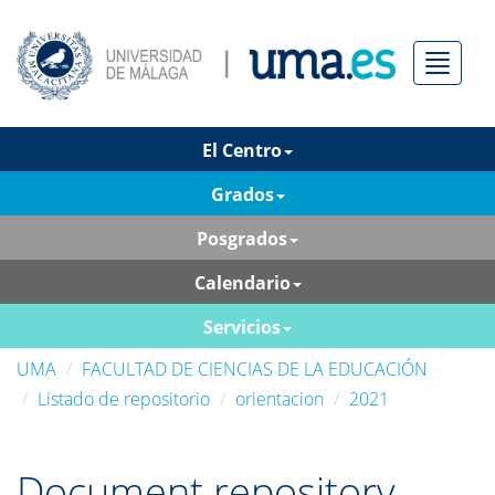
Menú
El Centro
Grados
Posgrados
Calendario
Servicios
UMA
FACULTAD DE CIENCIAS DE LA EDUCACIÓN
Listado de repositorio
orientacion
2021
Document repository