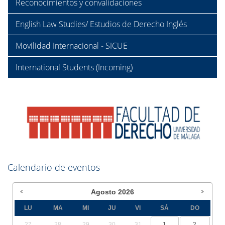
Reconocimientos y convalidaciones
English Law Studies/ Estudios de Derecho Inglés
Movilidad Internacional - SICUE
International Students (Incoming)
Calendario de eventos
Agosto
2026
LU
MA
MI
JU
VI
SÁ
DO
27
28
29
30
31
1
2