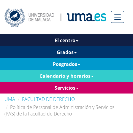
Menú
El centro
Grados
Posgrados
Calendario y horarios
Servicios
UMA
FACULTAD DE DERECHO
Política de Personal de Administración y Servicios
(PAS) de la Facultad de Derecho