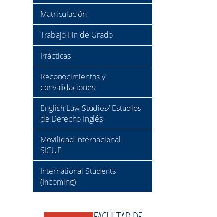
Matriculación
Trabajo Fin de Grado
Prácticas
Reconocimientos y
convalidaciones
English Law Studies/ Estudios
de Derecho Inglés
Movilidad Internacional -
SICUE
International Students
(Incoming)