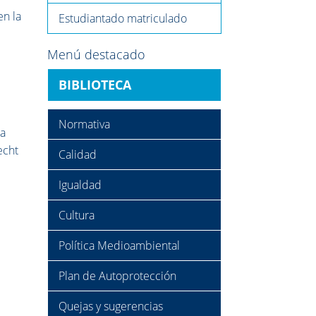
en la
Estudiantado matriculado
Menú destacado
BIBLIOTECA
Normativa
ma
echt
Calidad
Igualdad
Cultura
Política Medioambiental
Plan de Autoprotección
Quejas y sugerencias