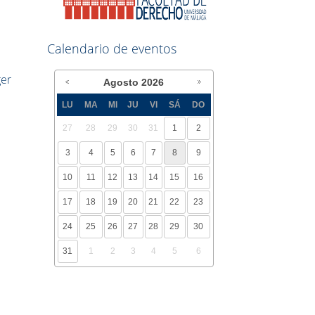
Calendario de eventos
ger
Agosto
2026
LU
MA
MI
JU
VI
SÁ
DO
27
28
29
30
31
1
2
3
4
5
6
7
8
9
10
11
12
13
14
15
16
17
18
19
20
21
22
23
24
25
26
27
28
29
30
31
1
2
3
4
5
6