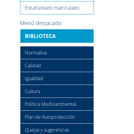
Estudiantado matriculado
Menú destacado
BIBLIOTECA
Normativa
Calidad
Igualdad
Cultura
Política Medioambiental
Plan de Autoprotección
Quejas y sugerencias