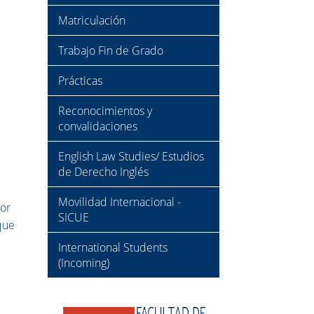
Matriculación
Trabajo Fin de Grado
Prácticas
Reconocimientos y
convalidaciones
English Law Studies/ Estudios
de Derecho Inglés
Movilidad Internacional -
tor
SICUE
que
International Students
(Incoming)