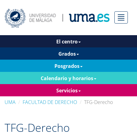
Menú
El centro
Grados
Posgrados
Calendario y horarios
Servicios
UMA
FACULTAD DE DERECHO
TFG-Derecho
TFG-Derecho