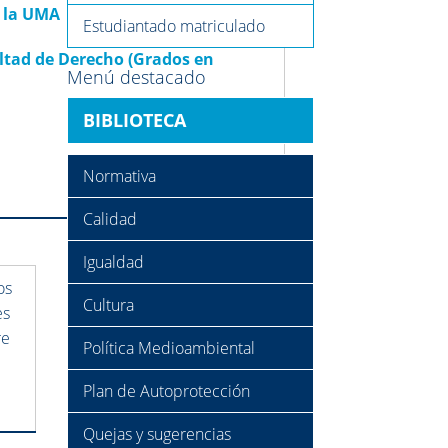
e la UMA
Estudiantado matriculado
ltad de Derecho (Grados en
Menú destacado
BIBLIOTECA
Normativa
Calidad
Igualdad
os
Cultura
es
re
Política Medioambiental
Plan de Autoprotección
Quejas y sugerencias