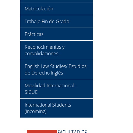
Matriculación
Trabajo Fin de Grado
Prácticas
Reconocimientos y
convalidaciones
English Law Studies/ Estudios
de Derecho Inglés
Movilidad Internacional -
SICUE
International Students
(Incoming)