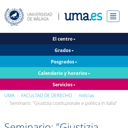
Menú
El centro
Grados
Posgrados
Calendario y horarios
Servicios
UMA
FACULTAD DE DERECHO
noticias
Seminario: "Giustizia costituzionale e politica in Italia"
Seminario: "Giustizia