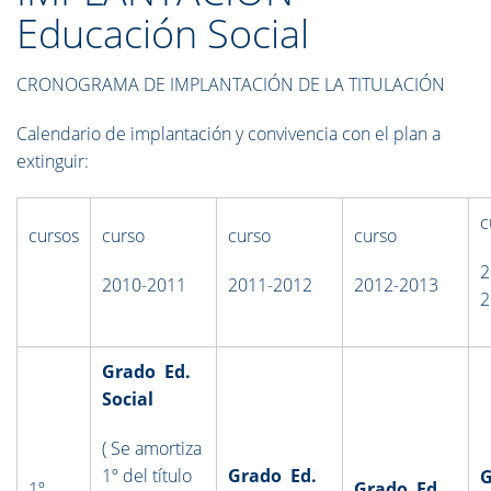
Educación Social
CRONOGRAMA DE IMPLANTACIÓN DE LA TITULACIÓN
Calendario de implantación y convivencia con el plan a
extinguir:
c
cursos
curso
curso
curso
2
2010-2011
2011-2012
2012-2013
2
Grado Ed.
Social
( Se amortiza
1º del título
Grado Ed.
G
1º
Grado Ed.