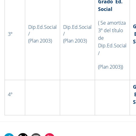
Grado Ed.
Social
( Se amortiza
G
Dip.Ed.Social
Dip.Ed.Social
3º del título
/
/
3º
E
de
(Plan 2003)
(Plan 2003)
S
Dip.Ed.Social
/
(Plan 2003))
G
4º
E
S