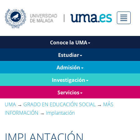
Menú
Conoce la UMA
Estudiar
Admisión
Investigación
Servicios
UMA
→
GRADO EN EDUCACIÓN SOCIAL
→
MÁS
INFORMACIÓN
→
Implantación
IMPLANTACIÓN