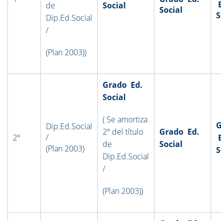
E
de
Social
Social
S
Dip.Ed.Social
/
(Plan 2003))
Grado Ed.
Social
( Se amortiza
G
Dip.Ed.Social
2º del título
Grado Ed.
/
2º
E
de
Social
(Plan 2003)
S
Dip.Ed.Social
/
(Plan 2003))