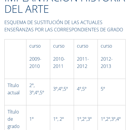
DEL ARTE
ESQUEMA DE SUSTITUCIÓN DE LAS ACTUALES
ENSEÑANZAS POR LAS CORRESPONDIENTES DE GRADO
curso
curso
curso
curso
2009-
2010-
2011-
2012-
2010
2011
2012
2013
Título
2º,
3º,4º,5º
4º,5º
5º
actual
3º,4º,5º
Título
de
1º
1º, 2º
1º,2º,3º
1º,2º,3º,4º
grado