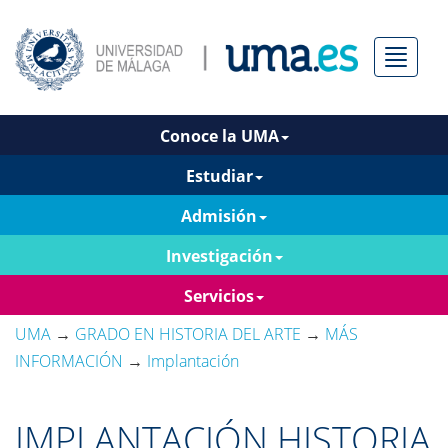
Menú
Conoce la UMA
Estudiar
Admisión
Investigación
Servicios
UMA
→
GRADO EN HISTORIA DEL ARTE
→
MÁS
INFORMACIÓN
→
Implantación
IMPLANTACIÓN HISTORIA