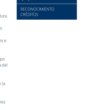
RECONOCIMIENTO
CRÉDITOS
tura.
ón
es e
ipo
a del
 la
res