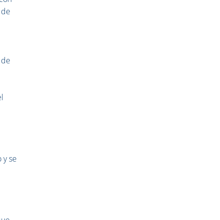
o de
o de
el
 y se
que