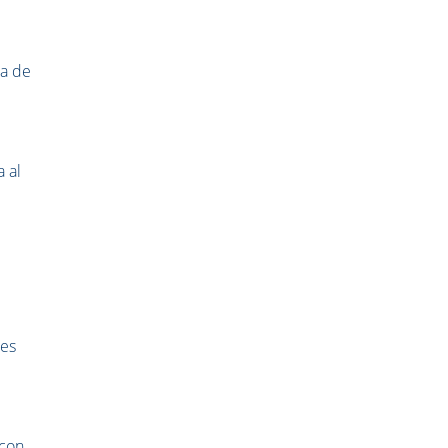
ma de
a al
tes
 con