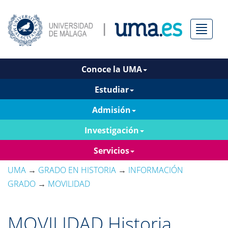
Menú
Conoce la UMA
Estudiar
Admisión
Investigación
Servicios
UMA
→
GRADO EN HISTORIA
→
INFORMACIÓN
GRADO
→
MOVILIDAD
MOVILIDAD Historia