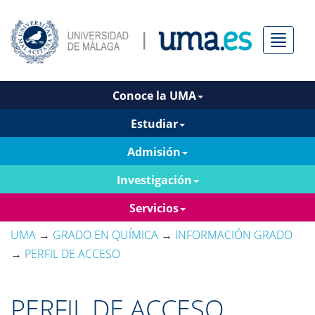
Menú
Conoce la UMA
Estudiar
Admisión
Investigación
Servicios
UMA
→
GRADO EN QUÍMICA
→
INFORMACIÓN GRADO
→
PERFIL DE ACCESO
PERFIL DE ACCESO