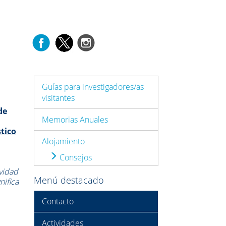
Guías para investigadores/as
visitantes
de
Memorias Anuales
tico
r
Alojamiento
Consejos
vidad
Menú destacado
nifica
Contacto
Actividades