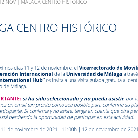
12 NOV | MÁLAGA CENTRO HISTÓRICO
AGA CENTRO HISTÓRICO
ximos días 11 y 12 de noviembre, el
Vicerrectorado de Movil
eración Internacional
de la
Universidad de Málaga
a travé
nternational Hub”
os invita a una visita guiada gratuita al cent
co de Málaga.
RTANTE:
si ha sido seleccionado y no pueda asistir
,
por f
nos un email tan pronto como sea posible para conferirle su pla
articipante
. Si confirma y no asiste, tenga en cuenta que otra pe
está perdiendo la oportunidad de participar en esta actividad.
:
11 de noviembre de 2021 - 11:00h
|
12 de noviembre de 2021