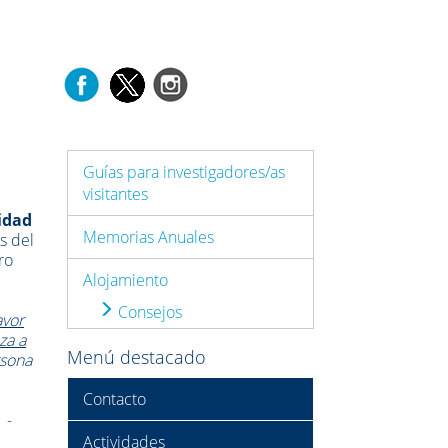
Guías para investigadores/as
visitantes
idad
Memorias Anuales
s del
ro
Alojamiento
Consejos
avor
za a
Menú destacado
rsona
Contacto
 -
Actividades