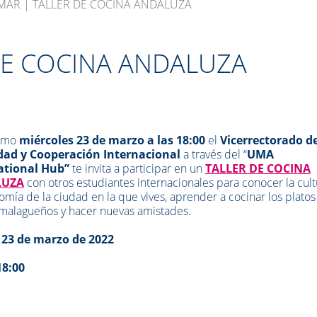
MAR | TALLER DE COCINA ANDALUZA
DE COCINA ANDALUZA
imo
miércoles 23 de marzo a las 18:00
el
Vicerrectorado d
dad y Cooperación Internacional
a través del
“
UMA
ational Hub”
te invita a participar en un
TALLER DE COCINA
LUZA
con otros estudiantes internacionales para conocer la cult
omía de la ciudad en la que vives, aprender a cocinar los platos
 malagueños y hacer nuevas amistades.
:
23 de marzo de 2022
18:00