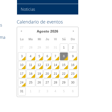
Noticias
Calendario de eventos
as
Agosto
2026
rma
Lu
Ma
Mi
Ju
Vi
Sá
Do
27
28
29
30
31
1
2
3
4
5
6
7
8
9
10
11
12
13
14
15
16
17
18
19
20
21
22
23
24
25
26
27
28
29
30
31
1
2
3
4
5
6