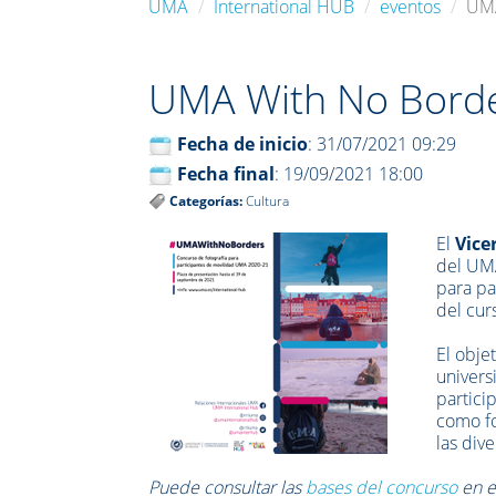
UMA
International HUB
eventos
UMA
UMA With No Borde
Fecha de inicio
: 31/07/2021 09:29
Fecha final
: 19/09/2021 18:00
Categorías:
Cultura
El
Vice
del UMA
para pa
del cur
El obje
univers
partici
como fo
las dive
Puede consultar las
bases del concurso
en e