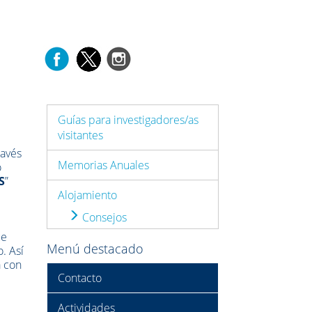
Guías para investigadores/as
visitantes
ravés
Memorias Anuales
o
S
”
Alojamiento
Consejos
ue
Menú destacado
. Así
a con
Contacto
Actividades