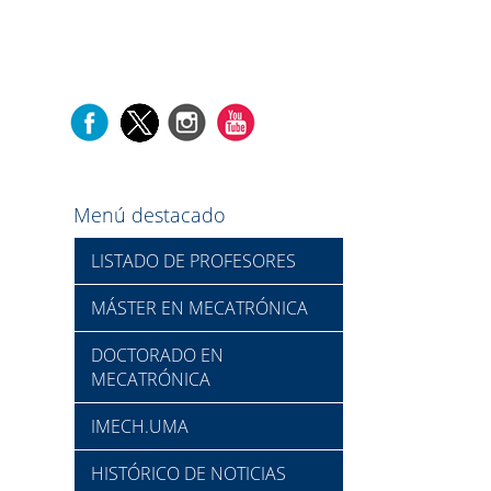
Menú destacado
LISTADO DE PROFESORES
MÁSTER EN MECATRÓNICA
DOCTORADO EN
MECATRÓNICA
IMECH.UMA
HISTÓRICO DE NOTICIAS