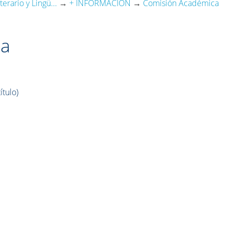
erario y Lingü...
→
+ INFORMACIÓN
→
Comisión Académica
ca
ítulo)
)