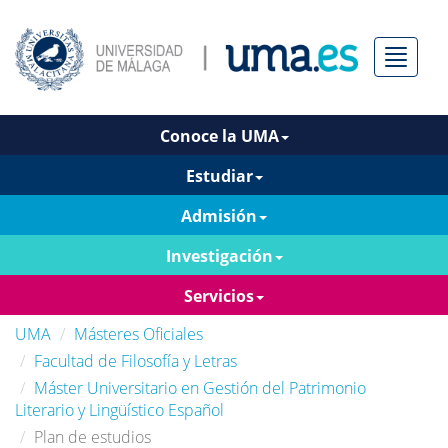
Menú
Conoce la UMA
Estudiar
Admisión
Investigación
Servicios
UMA
Másteres Oficiales
Facultad de Filosofía y Letras
Máster Universitario en Gestión del Patrimonio
Literario y Lingüístico Español
Plan de estudios