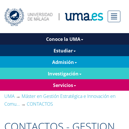
Menú
Conoce la UMA
Estudiar
Admisión
Investigación
Servicios
UMA
→
Máster en Gestión Estratégica e Innovación en
Comu...
→
CONTACTOS
CONTACTOS - GESTION