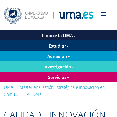
Menú
Conoce la UMA
Estudiar
Admisión
Investigación
Servicios
UMA
→
Máster en Gestión Estratégica e Innovación en
Comu...
→
CALIDAD
CALIDAD - INNOVACIÓN