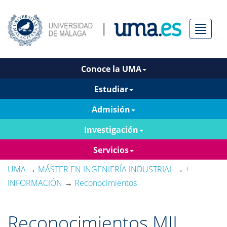
Menú
Conoce la UMA
Estudiar
Admisión
Investigación
Servicios
UMA
→
MÁSTER EN INGENIERÍA INDUSTRIAL
→
+
INFORMACIÓN
→
Reconocimientos
Reconocimientos MII