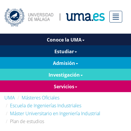
Menú
Conoce la UMA
Estudiar
Admisión
Investigación
Servicios
UMA
Másteres Oficiales
Escuela de Ingenierías Industriales
Máster Universitario en Ingeniería Industrial
Plan de estudios