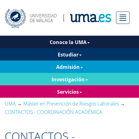
Menú
Conoce la UMA
Estudiar
Admisión
Investigación
Servicios
UMA
→
Máster en Prevención de Riesgos Laborales
→
CONTACTOS - COORDINACIÓN ACADÉMICA
CONTACTOS -