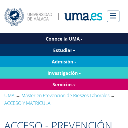
Menú
Conoce la UMA
Estudiar
Admisión
Investigación
Servicios
UMA
→
Máster en Prevención de Riesgos Laborales
→
ACCESO Y MATRÍCULA
ACCESO - PREVENCIÓN