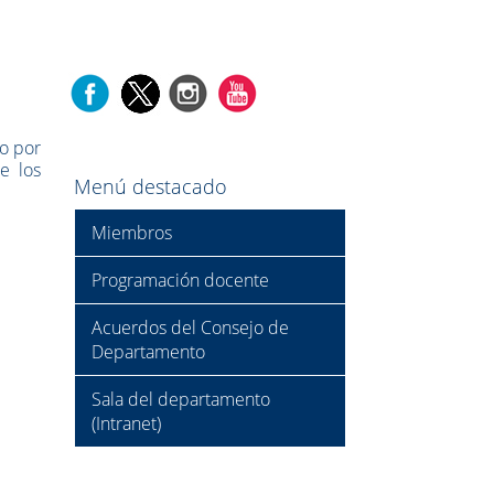
do por
e los
Menú destacado
Miembros
Programación docente
Acuerdos del Consejo de
Departamento
Sala del departamento
(Intranet)